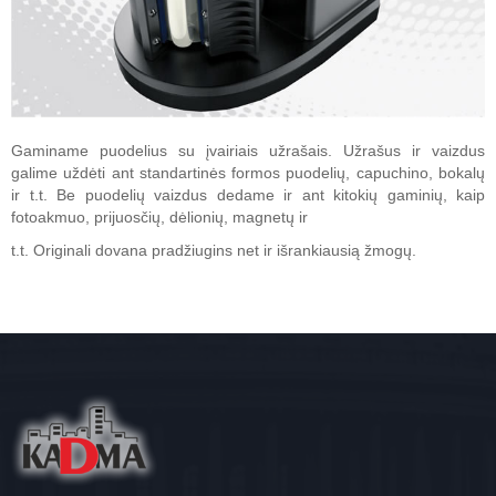
Gaminame puodelius su įvairiais užrašais. Užrašus ir vaizdus
galime uždėti ant standartinės formos puodelių, capuchino, bokalų
ir t.t. Be puodelių vaizdus dedame ir ant kitokių gaminių, kaip
fotoakmuo, prijuosčių, dėlionių, magnetų ir
t.t. Originali dovana pradžiugins net ir išrankiausią žmogų.