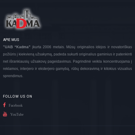
APIE MUS
"UAB “Kadma”
įkurta 2006 metais. Mūsų originalios idėjos ir novatoriškas
požiūris į kiekvieną užsakymą, padeda sukurti originalius gaminius ir patenkinti
net išrankiausių užsakovų pageidavimus. Pagrindinė veikla koncentruojama į
reklamos, interjero ir eksterjero gamybą, rūbų dekoravimą ir kitokius vizualius
sprendimus.
FOLLOW US ON
Facebook
YouTube