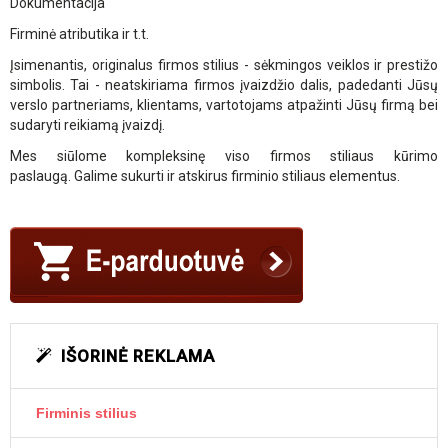
Dokumentacija
Firminė atributika ir t.t.
Įsimenantis, originalus firmos stilius - sėkmingos veiklos ir prestižo
simbolis. Tai - neatskiriama firmos įvaizdžio dalis, padedanti Jūsų
verslo partneriams, klientams, vartotojams atpažinti Jūsų firmą bei
sudaryti reikiamą įvaizdį.
Mes siūlome kompleksinę viso firmos stiliaus kūrimo
paslaugą. Galime sukurti ir atskirus firminio stiliaus elementus.
IŠORINĖ REKLAMA
Firminis stilius